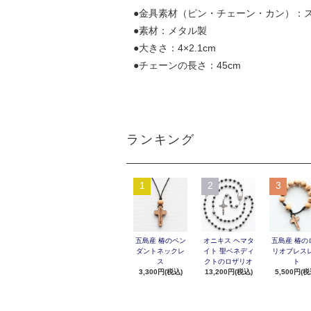
●金具素材（ピン・チェーン・カン）：ス
●素材：メタル製
●大きさ：4×2.1cm
●チェーンの長さ：45cm
ランキング
1
2
3
五島産 椿のペン
オニキス ヘマタ
五島産 椿の
ダントネックレ
イト 聖ベネディ
リオブレス
ス
クトのロザリオ
ト
3,300円(税込)
13,200円(税込)
5,500円(税