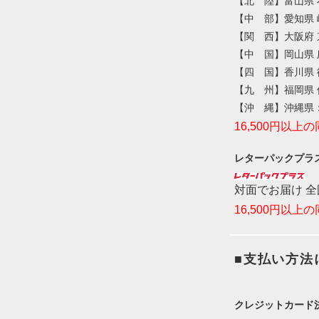
【北 陸】富山県 
【中 部】愛知県 
【関 西】大阪府 
【中 国】岡山県 
【四 国】香川県 
【九 州】福岡県 
【沖 縄】沖縄県：
16,500円以
レターパックプラ
対面でお届け 
16,500円以
■支払い方法
クレジットカード