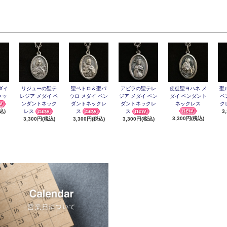
ダイ
リジューの聖テ
聖ペトロ＆聖パ
アビラの聖テレ
使徒聖ヨハネ メ
聖
ネッ
レジア メダイ ペ
ウロ メダイ ペン
ジア メダイ ペン
ダイ ペンダント
ペ
ンダントネック
ダントネックレ
ダントネックレ
ネックレス
ク
レス
ス
ス
込)
3
3,300円(税込)
3,300円(税込)
3,300円(税込)
3,300円(税込)