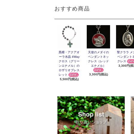
おすすめ商品
黒檀・アクアオ
天使のメダイの
聖クララ メ
ーラ水晶 4Way
ペンダントネッ
ペンダント
クロス（グリー
クレス（レッド
クレス
ンエナメル）の
エナメル）
3,300円(税
ロザリオブレス
3,300円(税込)
レット
5,500円(税込)