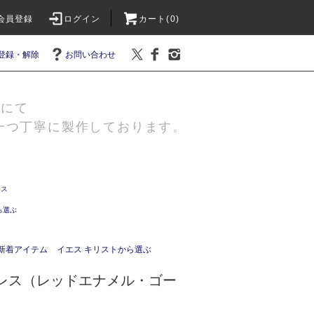
会員登録
ログイン
カート(0)
登録・解除
お問い合わせ
島にて
一つ丁寧に製作しております。
レス
ら選ぶ
新着アイテム
イエス キリストから選ぶ
クレス（レッドエナメル・ゴー