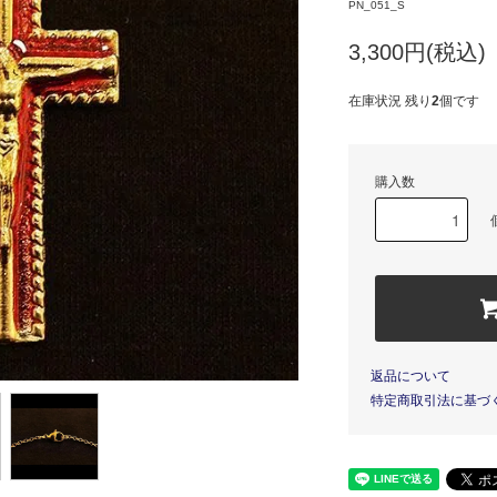
PN_051_S
3,300円(税込)
在庫状況 残り
2
個です
購入数
返品について
特定商取引法に基づ