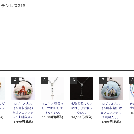
テンレス316
4
5
6
7
8
ロザ
ロザリオ入れ
オニキス 聖母マ
水晶 聖母マリア
ロザリオ入れ
チ
レッ
（五島市 堂崎天
リアのロザリオ
のロザリオネッ
（五島市 福江教
大
主堂クロスステ
ネックレス
クレス
会クロスステッ
8
込)
ッチ刺繍入り）
11,000円(税込)
14,300円(税込)
チ刺繍入り）
6,600円(税込)
6,600円(税込)