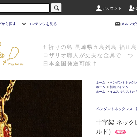
アカウント
プから探す
コンテンツを見る
メルマガ
† 祈りの島 長崎県五島列島 福江
ロザリオ職人が丈夫な金具で一つ
日本全国発送可能 †
ホーム
>
ペンダントネック
ホーム
>
新着アイテム
ホーム
>
イエス キリストか
ペンダントネックレス
十字架 ネッ
ルド）