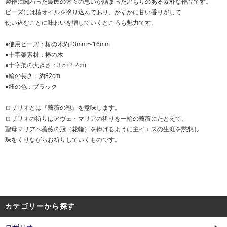
製作に関わった島民の方々の思いが詰まった温もりのある素朴な作品です。
ビーズには椿オイルを塗り込んであり、かすかに甘い香りがして
使い込むごとに味わいを増していくところも魅力です。
●使用ビーズ：椿の木約13mm〜16mm
●十字架素材：椿の木
●十字架の大きさ：3.5×2.2cm
●輪の長さ：約82cm
●紐の色：ブラック
ロザリオとは『薔薇の冠』を意味します。
ロザリオの祈りはアヴェ・マリアの祈りを一輪の薔薇にたとえて、
聖母マリアへ薔薇の冠（花輪）を捧げるように主イエスの生涯を黙想し
珠をくりながらお祈りしていくものです。
カテゴリーから探す