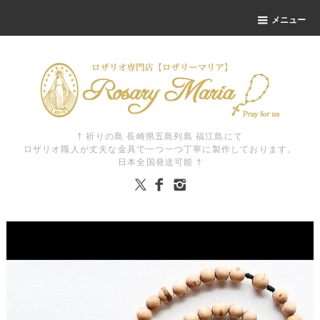
メニュー
† 祈りの島 長崎県五島列島 福江島にて
ロザリオ職人が丈夫な金具で一つ一つ丁寧に製作しております。
日本全国発送可能 †