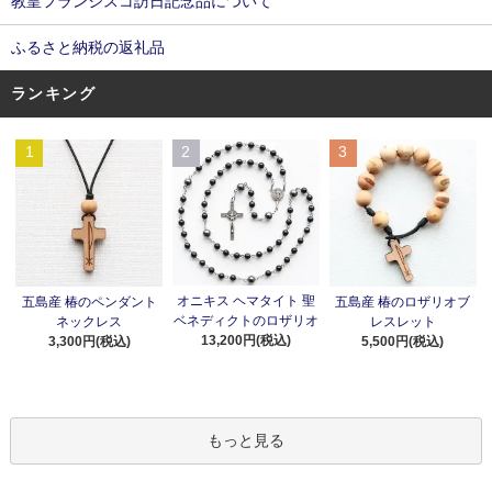
教皇フランシスコ訪日記念品について
ふるさと納税の返礼品
ランキング
1
2
3
オニキス ヘマタイト 聖
五島産 椿のペンダント
五島産 椿のロザリオブ
ベネディクトのロザリオ
ネックレス
レスレット
13,200円(税込)
3,300円(税込)
5,500円(税込)
もっと見る