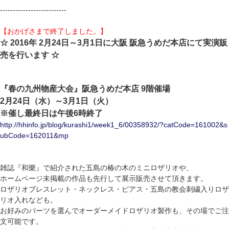
--------------------------
【おかげさまで終了しました。】
☆ 2016年 2月24日～3月1日に大阪 阪急うめだ本店にて実演販
売を行います ☆
『春の九州物産大会』阪急うめだ本店 9階催場
2月24日（水）～3月1日（火）
※催し最終日は午後6時終了
http://hhinfo.jp/blog/kurashi1/week1_6/00358932/?catCode=161002&s
ubCode=162011&mp
雑誌『和樂』で紹介された五島の椿の木のミニロザリオや、
ホームページ未掲載の作品も先行して展示販売させて頂きます。
ロザリオブレスレット・ネックレス・ピアス・五島の教会刺繍入りロザ
リオ入れなども。
お好みのパーツを選んでオーダーメイドロザリオ製作も、その場でご注
文可能です。