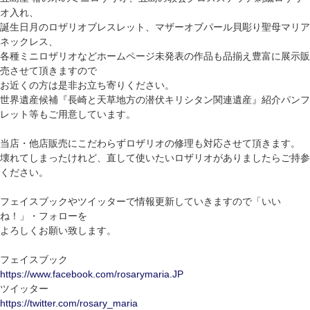
オ入れ、
誕生日月のロザリオブレスレット、マザーオブパール貝彫り聖母マリア
ネックレス、
各種ミニロザリオなどホームページ未発表の作品も品揃え豊富に展示販
売させて頂きますので
お近くの方は是非お立ち寄りください。
世界遺産候補『長崎と天草地方の潜伏キリシタン関連遺産』紹介パンフ
レット等もご用意しています。
当店・他店販売にこだわらずロザリオの修理も対応させて頂きます。
壊れてしまったけれど、直して使いたいロザリオがありましたらご持参
ください。
フェイスブックやツイッターで情報更新していきますので「いい
ね！」・フォローを
よろしくお願い致します。
フェイスブック
https://www.facebook.com/rosarymaria.JP
ツイッター
https://twitter.com/rosary_maria