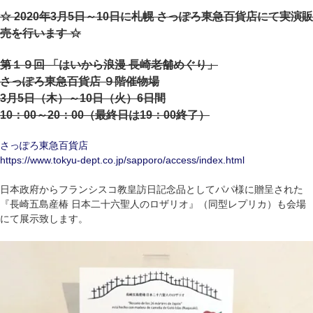
☆ 2020年3月5日～10日に札幌 さっぽろ東急百貨店にて実演販
売を行います ☆
第１９回 「はいから浪漫 長崎老舗めぐり」
さっぽろ東急百貨店 ９階催物場
3月5日（木）～10日（火）6日間
10：00～20：00（最終日は19：00終了）
さっぽろ東急百貨店
https://www.tokyu-dept.co.jp/sapporo/access/index.html
日本政府からフランシスコ教皇訪日記念品としてパパ様に贈呈された
『長崎五島産椿 日本二十六聖人のロザリオ』（同型レプリカ）も会場
にて展示致します。