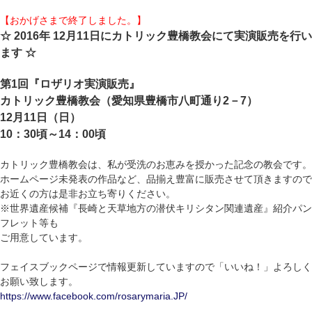
【おかげさまで終了しました。】
☆ 2016年 12月11日にカトリック豊橋教会にて実演販売を行い
ます ☆
第1回『ロザリオ実演販売』
カトリック豊橋教会（愛知県豊橋市八町通り2－7）
12月11日（日）
10：30頃～14：00頃
カトリック豊橋教会は、私が受洗のお恵みを授かった記念の教会です。
ホームページ未発表の作品など、品揃え豊富に販売させて頂きますので
お近くの方は是非お立ち寄りください。
※世界遺産候補『長崎と天草地方の潜伏キリシタン関連遺産』紹介パン
フレット等も
ご用意しています。
フェイスブックページで情報更新していますので「いいね！」よろしく
お願い致します。
https://www.facebook.com/rosarymaria.JP/