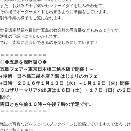
また、お好みの十字架やセンターメダイを組み合わせて、
その場でオーダーメイドも出来るように準備をしています。
製作作業の様子もご覧になれます。
世界遺産登録を目指す五島の教会群の写真展などもあるようです。
巡礼の下調べにもいいかもです。
では、皆様にお会いできるのを楽しみにしています！
＝＝＝＝＝＝＝＝＝＝
◇◆五島を深呼吸◇◆
五島フェア～東京日本橋三越本店で開催！～
●場所 日本橋三越本店７階 はじまりのカフェ
●日時 ２０１６年１月１３日（水）～１月１９日（火）開催
※ロザリーマリアの出店は１６日（土）・１７日（日）の２日
間で、
両日とも午前１０時～午後７時の予定です。
＝＝＝＝＝＝＝＝＝＝
雑誌の写真などをフェイスブックページに投稿していますのでよろしけ
ればご覧ください。