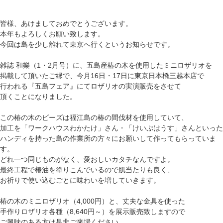
皆様、あけましておめでとうございます。
本年もよろしくお願い致します。
今回は島を少し離れて東京へ行くというお知らせです。
雑誌 和樂（1・2月号）に、五島産椿の木を使用したミニロザリオを
掲載して頂いたご縁で、今月16日・17日に東京日本橋三越本店で
行われる『五島フェア』にてロザリオの実演販売をさせて
頂くことになりました。
この椿の木のビーズは福江島の椿の間伐材を使用していて、
加工を「ワークハウスわかたけ」さん・「けいぷはうす」さんといった
ハンディを持った島の作業所の方々にお願いして作ってもらっていま
す。
どれ一つ同じものがなく、愛おしいカタチなんですよ。
最終工程で椿油を塗りこんでいるので肌当たりも良く、
お祈りで使い込むごとに味わいを増していきます。
椿の木のミニロザリオ（4,000円）と、丈夫な金具を使った
手作りロザリオ各種（8,640円～）を展示販売致しますので
ご興味のある方は是非ご来場ください。